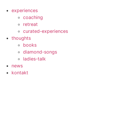
Skip
to
experiences
content
coaching
retreat
curated-experiences
thoughts
books
diamond-songs
ladies-talk
news
kontakt