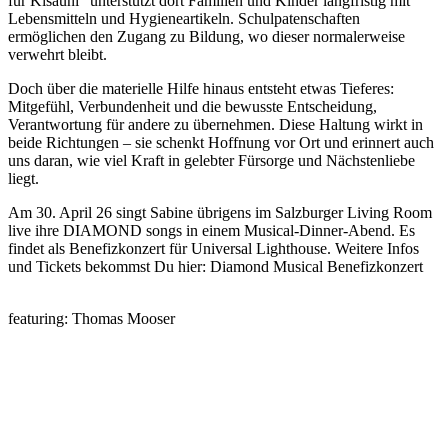
für Kisauni“ unterstützt dort Familien und Kinder langfristig mit
Lebensmitteln und Hygieneartikeln. Schulpatenschaften
ermöglichen den Zugang zu Bildung, wo dieser normalerweise
verwehrt bleibt.
Doch über die materielle Hilfe hinaus entsteht etwas Tieferes:
Mitgefühl, Verbundenheit und die bewusste Entscheidung,
Verantwortung für andere zu übernehmen. Diese Haltung wirkt in
beide Richtungen – sie schenkt Hoffnung vor Ort und erinnert auch
uns daran, wie viel Kraft in gelebter Fürsorge und Nächstenliebe
liegt.
Am 30. April 26 singt Sabine übrigens im Salzburger Living Room
live ihre DIAMOND songs in einem Musical-Dinner-Abend. Es
findet als Benefizkonzert für Universal Lighthouse. Weitere Infos
und Tickets bekommst Du hier: Diamond Musical Benefizkonzert
featuring: Thomas Mooser