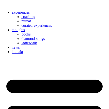
Skip
to
experiences
content
coaching
retreat
curated-experiences
thoughts
books
diamond-songs
ladies-talk
news
kontakt